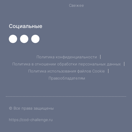
Свежее
Социальные
Политика конфиденциальности
Политика в отношении обработки персональных данных
Политика использования файлов Cookie
Правообладателям
© Все права защищены
https://cod-challenge.ru