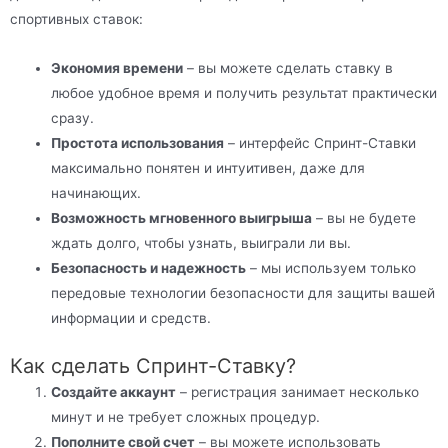
спортивных ставок:
Экономия времени
– вы можете сделать ставку в
любое удобное время и получить результат практически
сразу.
Простота использования
– интерфейс Спринт-Ставки
максимально понятен и интуитивен, даже для
начинающих.
Возможность мгновенного выигрыша
– вы не будете
ждать долго, чтобы узнать, выиграли ли вы.
Безопасность и надежность
– мы используем только
передовые технологии безопасности для защиты вашей
информации и средств.
Как сделать Спринт-Ставку?
Создайте аккаунт
– регистрация занимает несколько
минут и не требует сложных процедур.
Пополните свой счет
– вы можете использовать